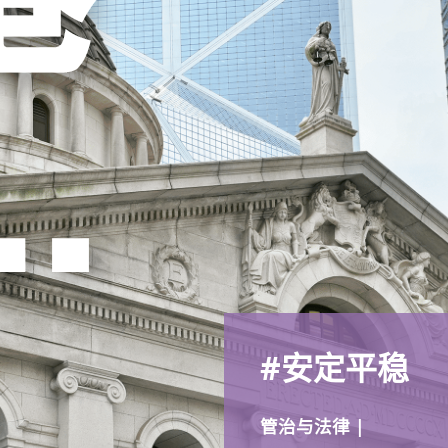
#安定平稳
管治与法律 |