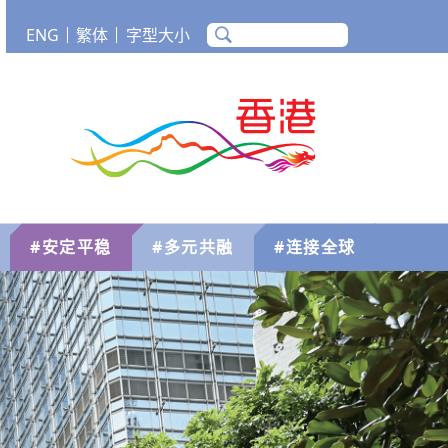
ENG
繁体
字型大小
m
Tube
香港品牌
#安定平稳
#多元共融
#连接全球