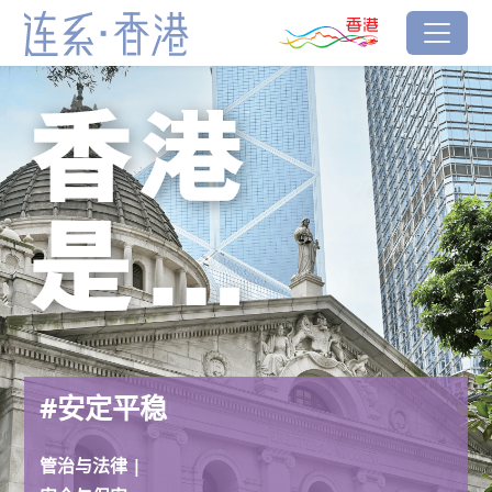
跳到主要内容
香港品牌
#安定平稳
连系‧香港
#安定平稳
管治与法律 |