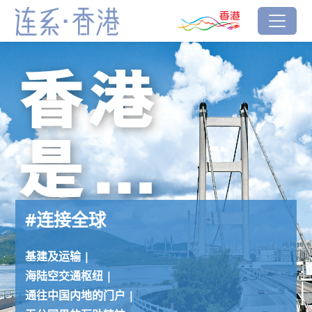
跳到主要内容
香港品牌
#连接全球
连系‧香港
#连接全球
基建及运输 |
海陆空交通枢纽 |
通往中国内地的门户 |