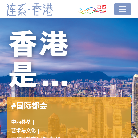
跳到主要内容
香港品牌
#Cosmopolitan
连系‧香港
#国际都会
中西荟萃 |
艺术与文化 |