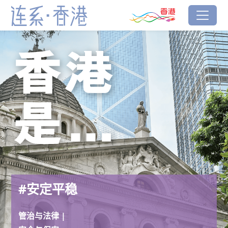
跳到主要内容
香港品牌
#安定平稳
连系‧香港
#安定平稳
管治与法律 |