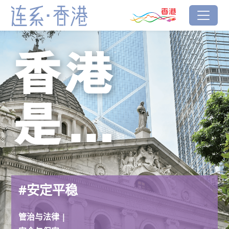
跳到主要内容
香港品牌
#安定平稳
连系‧香港
#安定平稳
管治与法律 |