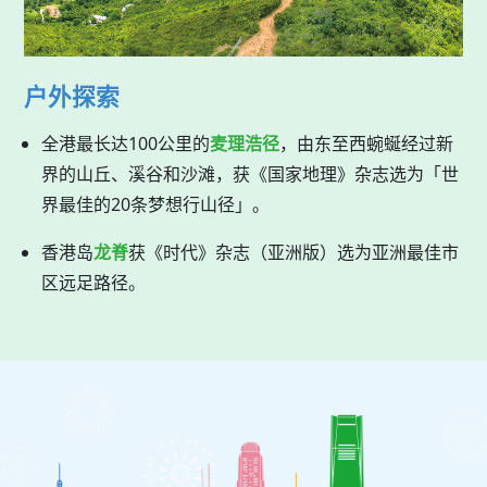
户外探索
全港最长达100公里的
麦理浩径
，由东至西蜿蜒经过新
界的山丘、溪谷和沙滩，获《国家地理》杂志选为「世
界最佳的20条梦想行山径」。
香港岛
龙脊
获《时代》杂志（亚洲版）选为亚洲最佳市
区远足路径。