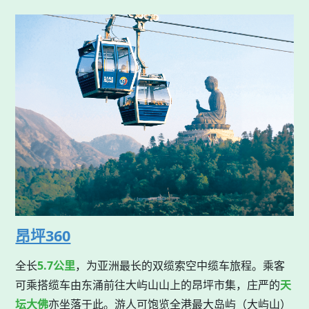
昂坪360
全长
5.7公里
，为亚洲最长的双缆索空中缆车旅程。乘客
可乘搭缆车由东涌前往大屿山山上的昂坪市集，庄严的
天
坛大佛
亦坐落于此。游人可饱览全港最大岛屿（大屿山）