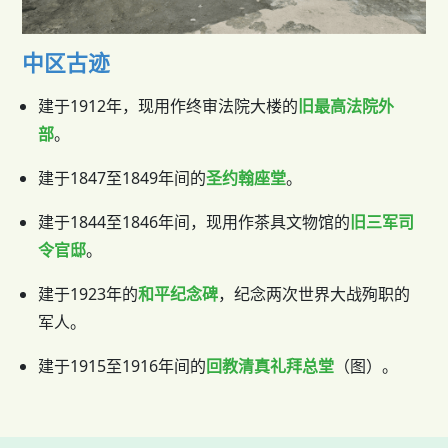
中区古迹
建于1912年，现用作终审法院大楼的
旧最高法院外
部
。
建于1847至1849年间的
圣约翰座堂
。
建于1844至1846年间，现用作茶具文物馆的
旧三军司
令官邸
。
建于1923年的
和平纪念碑
，纪念两次世界大战殉职的
军人。
建于1915至1916年间的
回教清真礼拜总堂
（图）。