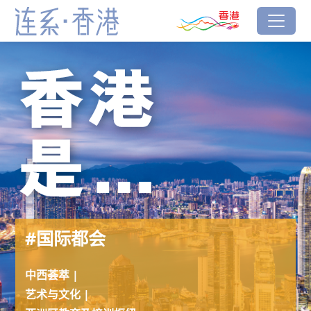
跳到主要内容
香港品牌
#Cosmopolitan
连系‧香港
#国际都会
中西荟萃 |
艺术与文化 |