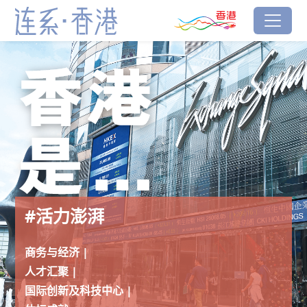
跳到主要内容
香港品牌
#活力澎湃
连系‧香港
#活力澎湃
商务与经济 |
人才汇聚 |
国际创新及科技中心 |