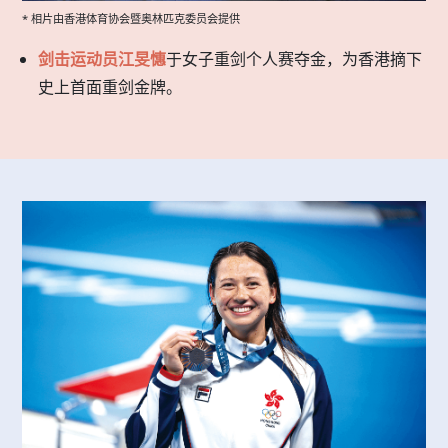
* 相片由香港体育协会暨奥林匹克委员会提供
剑击运动员江旻憓
于女子重剑个人赛夺金，为香港摘下
史上首面重剑金牌。