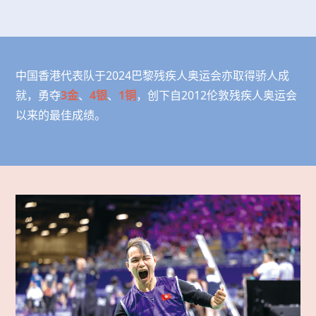
中国香港代表队于2024巴黎残疾人奥运会亦取得骄人成
就，勇夺
3金
、
4银
、
1铜
，创下自2012伦敦残疾人奥运会
以来的最佳成绩。