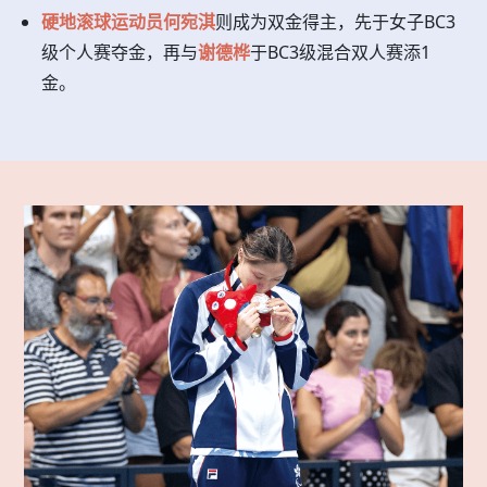
硬地滚球运动员何宛淇
则成为双金得主，先于女子BC3
级个人赛夺金，再与
谢德桦
于BC3级混合双人赛添1
金。