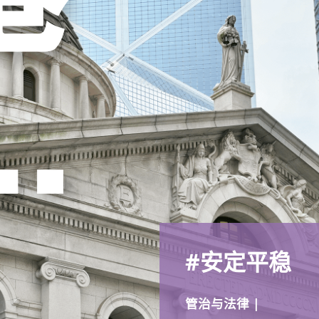
#安定平稳
管治与法律 |