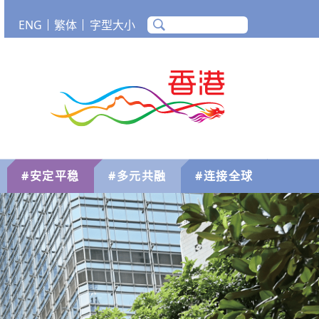
ENG
繁体
字型大小
m
Tube
香港品牌
#安定平稳
#多元共融
#连接全球