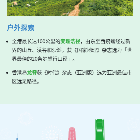
户外探索
全港最长达100公里的
麦理浩径
，由东至西蜿蜒经过新
界的山丘、溪谷和沙滩，获《国家地理》杂志选为「世
界最佳的20条梦想行山径」。
香港岛
龙脊
获《时代》杂志（亚洲版）选为亚洲最佳市
区远足路径。