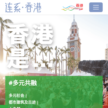
跳到主要内容
香港品牌
#多元共融
连系‧香港
#多元共融
多元社会 |
都市建筑及古迹 |