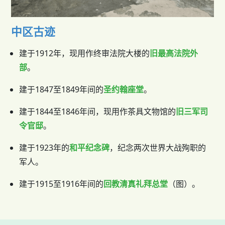
中区古迹
建于1912年，现用作终审法院大楼的
旧最高法院外
部
。
建于1847至1849年间的
圣约翰座堂
。
建于1844至1846年间，现用作茶具文物馆的
旧三军司
令官邸
。
建于1923年的
和平纪念碑
，纪念两次世界大战殉职的
军人。
建于1915至1916年间的
回教清真礼拜总堂
（图）。