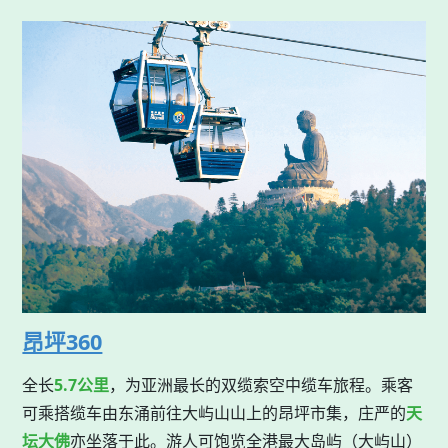
昂坪360
全长
5.7公里
，为亚洲最长的双缆索空中缆车旅程。乘客
可乘搭缆车由东涌前往大屿山山上的昂坪市集，庄严的
天
坛大佛
亦坐落于此。游人可饱览全港最大岛屿（大屿山）